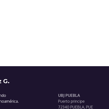
 G.
ando
UBJ PUEBLA
inoamérica.
Puerto principe
72340 PUEBLA, PUE