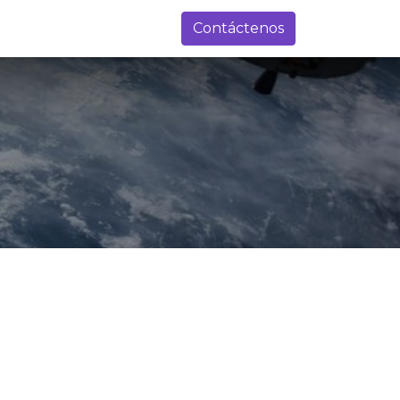
0
gresados
BIBLIOTECA
preguntas frecuentes
Contáctenos