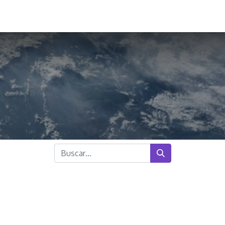
ointment
Live Support
alumnos
Contact us
e