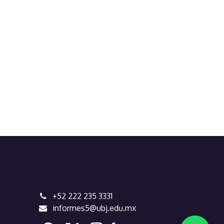
+52 222 235 3331
informes5@ubj.edu.mx