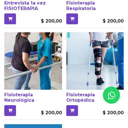
Entrevista 1a vez
Fisioterapia
FISIOTERAPIA
Respiratoria
$
200,00
$
200,00
Fisioterapia
Fisioterapia
Neurológica
Ortopédica
$
200,00
$
200,00