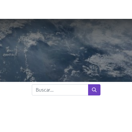
ointment
Live Support
alumnos
Contact us
e