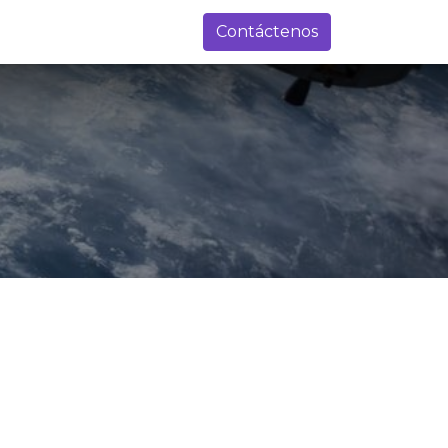
0
gresados
BIBLIOTECA
preguntas frecuentes
Contáctenos