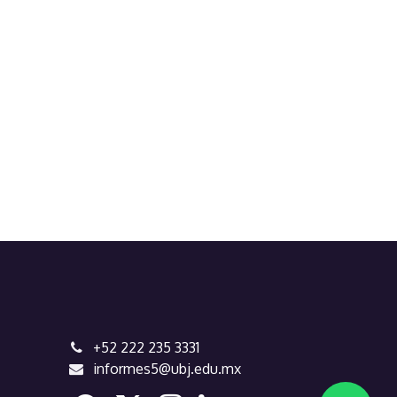
+52 222 235 3331
informes5@ubj.edu.mx