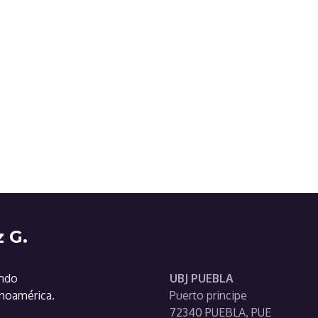
 G.
ando
UBJ PUEBLA
inoamérica.
Puerto principe
72340 PUEBLA, PUE