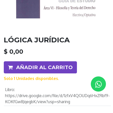
LÓGICA JURÍDICA
$
0,00
AÑADIR AL CARRITO
Solo 1 Unidades disponibles.
Libro
:
https://drive.google.com/file/d/1zfxV4QOUDq6HxZRbf9-
KOKfGw8JqegbK/view?usp=sharing